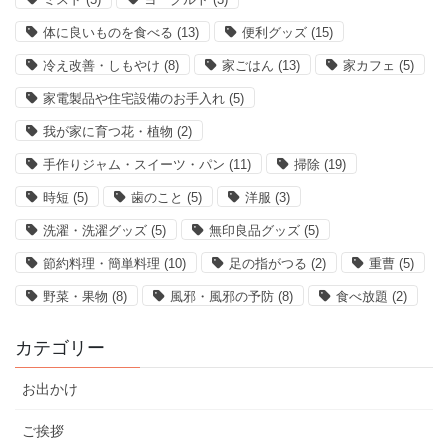
体に良いものを食べる
(13)
便利グッズ
(15)
冷え改善・しもやけ
(8)
家ごはん
(13)
家カフェ
(5)
家電製品や住宅設備のお手入れ
(5)
我が家に育つ花・植物
(2)
手作りジャム・スイーツ・パン
(11)
掃除
(19)
時短
(5)
歯のこと
(5)
洋服
(3)
洗濯・洗濯グッズ
(5)
無印良品グッズ
(5)
節約料理・簡単料理
(10)
足の指がつる
(2)
重曹
(5)
野菜・果物
(8)
風邪・風邪の予防
(8)
食べ放題
(2)
カテゴリー
お出かけ
ご挨拶