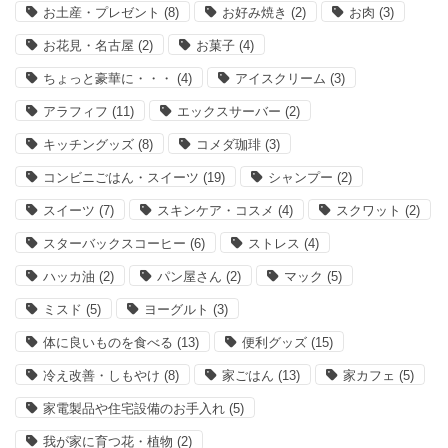
お土産・プレゼント
(8)
お好み焼き
(2)
お肉
(3)
お花見・名古屋
(2)
お菓子
(4)
ちょっと豪華に・・・
(4)
アイスクリーム
(3)
アラフィフ
(11)
エックスサーバー
(2)
キッチングッズ
(8)
コメダ珈琲
(3)
コンビニごはん・スイーツ
(19)
シャンプー
(2)
スイーツ
(7)
スキンケア・コスメ
(4)
スクワット
(2)
スターバックスコーヒー
(6)
ストレス
(4)
ハッカ油
(2)
パン屋さん
(2)
マック
(5)
ミスド
(5)
ヨーグルト
(3)
体に良いものを食べる
(13)
便利グッズ
(15)
冷え改善・しもやけ
(8)
家ごはん
(13)
家カフェ
(5)
家電製品や住宅設備のお手入れ
(5)
我が家に育つ花・植物
(2)