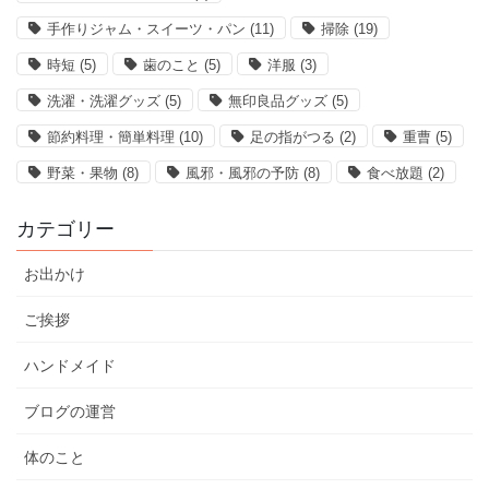
手作りジャム・スイーツ・パン
(11)
掃除
(19)
時短
(5)
歯のこと
(5)
洋服
(3)
洗濯・洗濯グッズ
(5)
無印良品グッズ
(5)
節約料理・簡単料理
(10)
足の指がつる
(2)
重曹
(5)
野菜・果物
(8)
風邪・風邪の予防
(8)
食べ放題
(2)
カテゴリー
お出かけ
ご挨拶
ハンドメイド
ブログの運営
体のこと