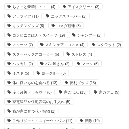
ちょっと豪華に・・・
(4)
アイスクリーム
(3)
アラフィフ
(11)
エックスサーバー
(2)
キッチングッズ
(8)
コメダ珈琲
(3)
コンビニごはん・スイーツ
(19)
シャンプー
(2)
スイーツ
(7)
スキンケア・コスメ
(4)
スクワット
(2)
スターバックスコーヒー
(6)
ストレス
(4)
ハッカ油
(2)
パン屋さん
(2)
マック
(5)
ミスド
(5)
ヨーグルト
(3)
体に良いものを食べる
(13)
便利グッズ
(15)
冷え改善・しもやけ
(8)
家ごはん
(13)
家カフェ
(5)
家電製品や住宅設備のお手入れ
(5)
我が家に育つ花・植物
(2)
手作りジャム・スイーツ・パン
(11)
掃除
(19)