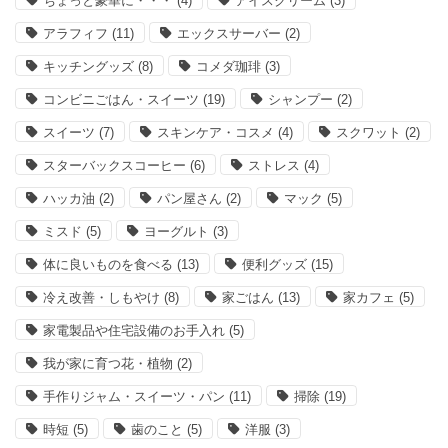
ちょっと豪華に・・・
(4)
アイスクリーム
(3)
アラフィフ
(11)
エックスサーバー
(2)
キッチングッズ
(8)
コメダ珈琲
(3)
コンビニごはん・スイーツ
(19)
シャンプー
(2)
スイーツ
(7)
スキンケア・コスメ
(4)
スクワット
(2)
スターバックスコーヒー
(6)
ストレス
(4)
ハッカ油
(2)
パン屋さん
(2)
マック
(5)
ミスド
(5)
ヨーグルト
(3)
体に良いものを食べる
(13)
便利グッズ
(15)
冷え改善・しもやけ
(8)
家ごはん
(13)
家カフェ
(5)
家電製品や住宅設備のお手入れ
(5)
我が家に育つ花・植物
(2)
手作りジャム・スイーツ・パン
(11)
掃除
(19)
時短
(5)
歯のこと
(5)
洋服
(3)