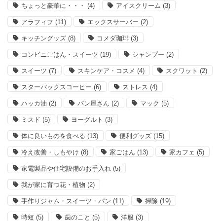
ちょっと豪華に・・・
(4)
アイスクリーム
(3)
アラフィフ
(11)
エックスサーバー
(2)
キッチングッズ
(8)
コメダ珈琲
(3)
コンビニごはん・スイーツ
(19)
シャンプー
(2)
スイーツ
(7)
スキンケア・コスメ
(4)
スクワット
(2)
スターバックスコーヒー
(6)
ストレス
(4)
ハッカ油
(2)
パン屋さん
(2)
マック
(5)
ミスド
(5)
ヨーグルト
(3)
体に良いものを食べる
(13)
便利グッズ
(15)
冷え改善・しもやけ
(8)
家ごはん
(13)
家カフェ
(5)
家電製品や住宅設備のお手入れ
(5)
我が家に育つ花・植物
(2)
手作りジャム・スイーツ・パン
(11)
掃除
(19)
時短
(5)
歯のこと
(5)
洋服
(3)