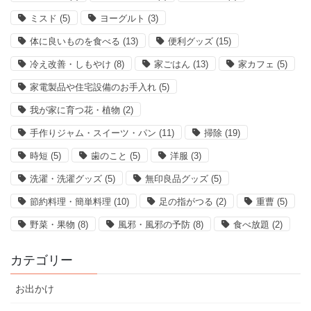
ミスド
(5)
ヨーグルト
(3)
体に良いものを食べる
(13)
便利グッズ
(15)
冷え改善・しもやけ
(8)
家ごはん
(13)
家カフェ
(5)
家電製品や住宅設備のお手入れ
(5)
我が家に育つ花・植物
(2)
手作りジャム・スイーツ・パン
(11)
掃除
(19)
時短
(5)
歯のこと
(5)
洋服
(3)
洗濯・洗濯グッズ
(5)
無印良品グッズ
(5)
節約料理・簡単料理
(10)
足の指がつる
(2)
重曹
(5)
野菜・果物
(8)
風邪・風邪の予防
(8)
食べ放題
(2)
カテゴリー
お出かけ