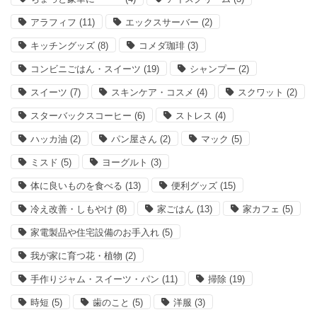
アラフィフ
(11)
エックスサーバー
(2)
キッチングッズ
(8)
コメダ珈琲
(3)
コンビニごはん・スイーツ
(19)
シャンプー
(2)
スイーツ
(7)
スキンケア・コスメ
(4)
スクワット
(2)
スターバックスコーヒー
(6)
ストレス
(4)
ハッカ油
(2)
パン屋さん
(2)
マック
(5)
ミスド
(5)
ヨーグルト
(3)
体に良いものを食べる
(13)
便利グッズ
(15)
冷え改善・しもやけ
(8)
家ごはん
(13)
家カフェ
(5)
家電製品や住宅設備のお手入れ
(5)
我が家に育つ花・植物
(2)
手作りジャム・スイーツ・パン
(11)
掃除
(19)
時短
(5)
歯のこと
(5)
洋服
(3)