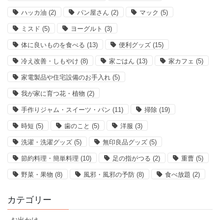
ハッカ油
(2)
パン屋さん
(2)
マック
(5)
ミスド
(5)
ヨーグルト
(3)
体に良いものを食べる
(13)
便利グッズ
(15)
冷え改善・しもやけ
(8)
家ごはん
(13)
家カフェ
(5)
家電製品や住宅設備のお手入れ
(5)
我が家に育つ花・植物
(2)
手作りジャム・スイーツ・パン
(11)
掃除
(19)
時短
(5)
歯のこと
(5)
洋服
(3)
洗濯・洗濯グッズ
(5)
無印良品グッズ
(5)
節約料理・簡単料理
(10)
足の指がつる
(2)
重曹
(5)
野菜・果物
(8)
風邪・風邪の予防
(8)
食べ放題
(2)
カテゴリー