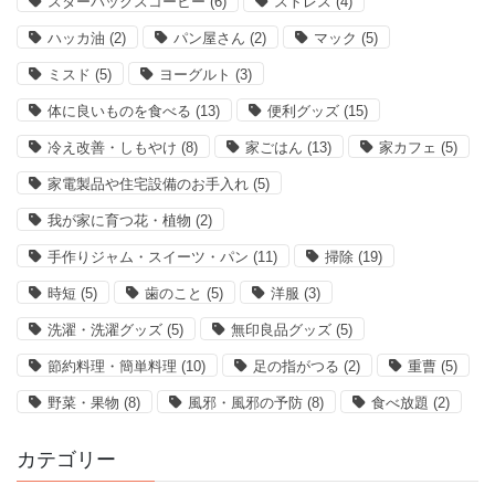
スターバックスコーヒー
(6)
ストレス
(4)
ハッカ油
(2)
パン屋さん
(2)
マック
(5)
ミスド
(5)
ヨーグルト
(3)
体に良いものを食べる
(13)
便利グッズ
(15)
冷え改善・しもやけ
(8)
家ごはん
(13)
家カフェ
(5)
家電製品や住宅設備のお手入れ
(5)
我が家に育つ花・植物
(2)
手作りジャム・スイーツ・パン
(11)
掃除
(19)
時短
(5)
歯のこと
(5)
洋服
(3)
洗濯・洗濯グッズ
(5)
無印良品グッズ
(5)
節約料理・簡単料理
(10)
足の指がつる
(2)
重曹
(5)
野菜・果物
(8)
風邪・風邪の予防
(8)
食べ放題
(2)
カテゴリー