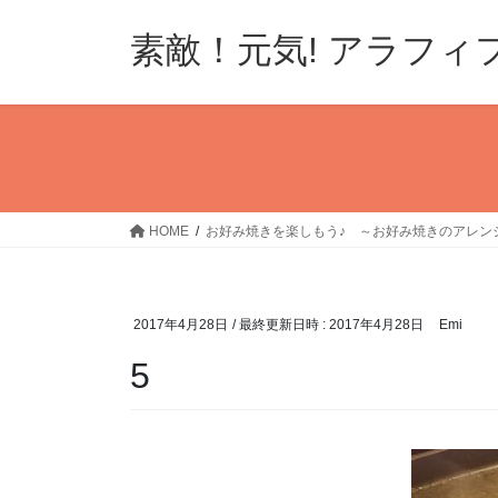
コ
ナ
ン
ビ
素敵！元気! アラフィ
テ
ゲ
ン
ー
ツ
シ
へ
ョ
ス
ン
キ
に
ッ
移
HOME
お好み焼きを楽しもう♪ ～お好み焼きのアレン
プ
動
2017年4月28日
/ 最終更新日時 :
2017年4月28日
Emi
5