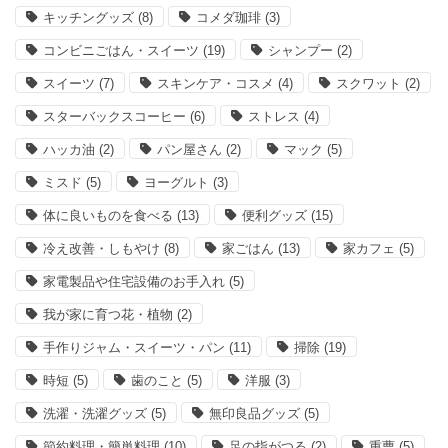
キッチングッズ
(8)
コメダ珈琲
(3)
コンビニごはん・スイーツ
(19)
シャンプー
(2)
スイーツ
(7)
スキンケア・コスメ
(4)
スクワット
(2)
スターバックスコーヒー
(6)
ストレス
(4)
ハッカ油
(2)
パン屋さん
(2)
マック
(5)
ミスド
(5)
ヨーグルト
(3)
体に良いものを食べる
(13)
便利グッズ
(15)
冷え改善・しもやけ
(8)
家ごはん
(13)
家カフェ
(5)
家電製品や住宅設備のお手入れ
(5)
我が家に育つ花・植物
(2)
手作りジャム・スイーツ・パン
(11)
掃除
(19)
時短
(5)
歯のこと
(5)
洋服
(3)
洗濯・洗濯グッズ
(5)
無印良品グッズ
(5)
節約料理・簡単料理
(10)
足の指がつる
(2)
重曹
(5)