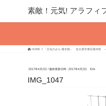
コ
ナ
ン
ビ
素敵！元気! アラフィ
テ
ゲ
ン
ー
ツ
シ
へ
ョ
ス
ン
キ
に
ッ
移
HOME
「文化のみち 橦木館」 名古屋市東区橦木町 
プ
動
2017年4月2日
/ 最終更新日時 :
2017年4月2日
Emi
IMG_1047