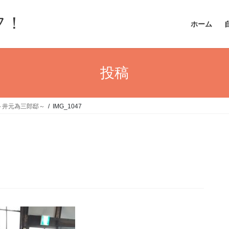
フ！
ホーム
投稿
～井元為三郎邸～
IMG_1047