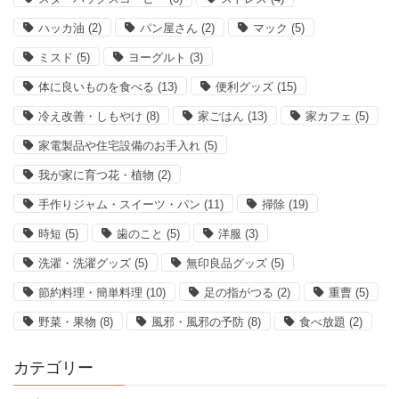
ハッカ油
(2)
パン屋さん
(2)
マック
(5)
ミスド
(5)
ヨーグルト
(3)
体に良いものを食べる
(13)
便利グッズ
(15)
冷え改善・しもやけ
(8)
家ごはん
(13)
家カフェ
(5)
家電製品や住宅設備のお手入れ
(5)
我が家に育つ花・植物
(2)
手作りジャム・スイーツ・パン
(11)
掃除
(19)
時短
(5)
歯のこと
(5)
洋服
(3)
洗濯・洗濯グッズ
(5)
無印良品グッズ
(5)
節約料理・簡単料理
(10)
足の指がつる
(2)
重曹
(5)
野菜・果物
(8)
風邪・風邪の予防
(8)
食べ放題
(2)
カテゴリー